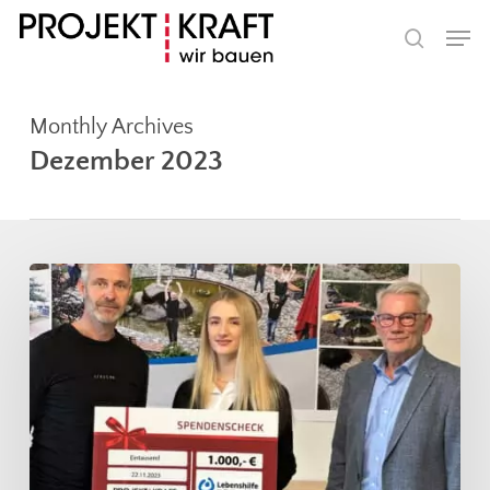
Skip
Men
to
search
main
content
Monthly Archives
Dezember 2023
Projekt
Kraft:
Tradition
des
Schenkens
neu
interpretiert