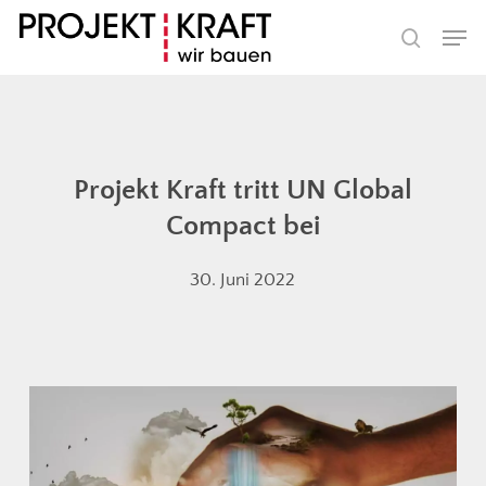
Skip
Men
to
search
main
content
Projekt Kraft tritt UN Global
Compact bei
30. Juni 2022