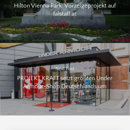
Hilton Vienna Park: Vorzeigeprojekt auf
falstaff.at
Next Post
PROJEKT KRAFT setzt größten Under
Armour-Shop Deutschlands um