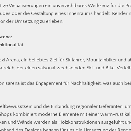
tige Visualisierungen ein unverzichtbares Werkzeug für die Pr
udes oder die Gestaltung eines Innenraums handelt, Renderin
vor der Umsetzung zu erleben.
Arena:
nktionalität
l Arena, ein beliebtes Ziel für Skifahrer, Mountainbiker und ab
ereich, der einen saisonal wechselnden Ski- und Bike-Verlei
nisarena ist das Engagement für Nachhaltigkeit, was auch be
ltbewusstsein und die Einbindung regionaler Lieferanten, u
Shops kombiniert moderne Elemente mit einer warm-rustikal-
ken und Wände werden als Holzkonstruktionen ausgeführt u
Anhand des Designs begann für uns die Umsetzung der Render