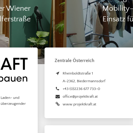
er Wiener
Mobility
lferstraße
Einsatz f
Zentrale Österreich
Rheinboldtstraße 1
A-2362
,
Biedermannsdorf
+43 (0)2236 677 733-0
office@projektkraft.at
r Laden- und
g überzeugender
www.projektkraft.at